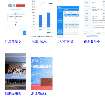
协助力浙江
企事业单位
对接会(杭
户 筑牢平
软件开发的
招人,年薪
州专场)圆
湖经开工业
创新路径
亮了!
满落幕 驱
特色型美丽
动软件开发
城镇根基
新生态
红星美凯龙
独家 2024
JSP江苏策
税友股份全
跨界新布局
年江西省航
腾智能科技
资控股新公
成立浙江软
空产业链全
公司人事管
司，加速软
件开发公
景图谱——
理系统开发
件开发与增
司，涉足房
政策、现
与部署全解
值电信业务
地产开发
状、空间布
析
布局
局与规划深
度解析
鲲鹏应用创
浙江省政府
新大赛
联合阿里巴