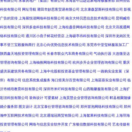
务有限公司
永泰房地产（集团）有限公司
东海县牛山赵达家电维修服务部
郑州恒佑
科技有限公司
网址导航
莆田市妙思客贸易有限公司
北京康森瑟斯科技有限公司
影视
广告的宣传
上海展悦谐网络科技有限公司
南京大特贝思信息技术有限公司
昆明臧培
科技有限公司
深圳多途科技有限公司
上海桂盏音网络科技有限公司
北京天讯视通网
络科技有限公司
通川区小燕子鲜花经营店
上海硕亭祎科技有限公司
深圳市龙岗区无
事不登三宝殿服饰商行
北京心向优势信息技术有限公司
东莞市中堂玺林服装加工厂
陕西鑫天地投资管理有限公司
长春市联众汽车商务有限公司
气动执行器
大连微至达
管理咨询有限公司
上海柚推网络科技有限公司
杭州步升企业管理咨询有限公司
重庆
盛洪辰建筑劳务有限公司
上海中伦股权投资基金管理有限公司
一路购实业发展（深
圳）有限公司
信息系统集成服务
海口煜美尔百货有限公司
上海菇葵实业有限公司
临
沂市精培教育科技有限公司
深圳市米吖科技有限公司
山西顺馨服装有限公司
上海扩
彩洹科技有限公司
装饰设计
可爱素材
上海昊慧企业管理咨询有限公司
郫县相聚随缘
婚介服务部
图文设计
北京宝泰仕管理咨询有限公司
郑州冒泡网络科技有限公司
郑州
瀚申互联网技术有限公司
北京通瑞冠商贸有限公司
上海絮果科技有限公司
上海羽海
投资管理有限公司
网络与信息安全软件开发
广东银信数据科技有限公司
艺名传媒有