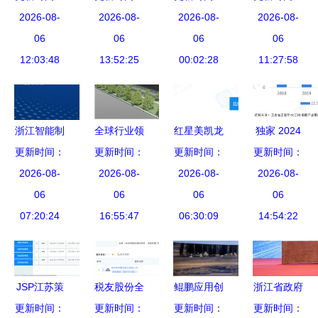
江软件开发
2026-08-
选2022年
2026-08-
协助力浙江
2026-08-
企事业单位
2026-08-
的黄金机遇
06
浙江省第一
06
软件开发的
06
招人,年薪
06
12:03:48
批未来工厂
13:52:25
创新路径
00:02:28
11:27:58
亮了!
与软件和信
息技术服务
业“亩产效
浙江智能制
全球行业领
红星美凯龙
独家 2024
益”领跑者
造项目线下
更新时间：
导者成功落
更新时间：
跨界新布局
更新时间：
年江西省航
更新时间：
对接会(杭
2026-08-
户 筑牢平
2026-08-
成立浙江软
2026-08-
空产业链全
2026-08-
州专场)圆
06
湖经开工业
06
件开发公
06
景图谱——
06
满落幕 驱
07:20:24
特色型美丽
16:55:47
司，涉足房
06:30:09
政策、现
14:54:22
动软件开发
城镇根基
地产开发
状、空间布
新生态
局与规划深
度解析
JSP江苏策
税友股份全
鲲鹏应用创
浙江省政府
腾智能科技
更新时间：
资控股新公
更新时间：
更新时间：
新大赛
联合阿里巴
更新时间：