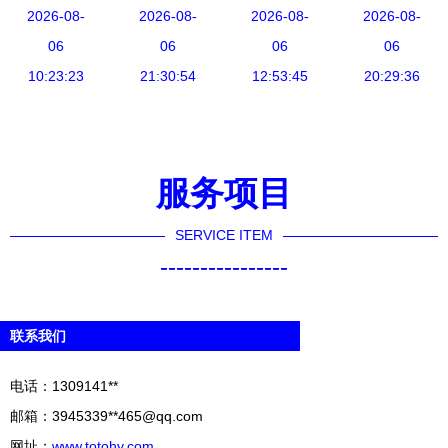
公司人事管
2026-08-
司，加速软
2026-08-
2022浙江
2026-08-
巴发布政务
2026-08-
理系统开发
06
件开发与增
06
赛区决赛圆
06
钉钉，以软
06
与部署全解
10:23:23
值电信业务
21:30:54
满落幕，浙
12:53:45
件开发革新
20:29:36
析
布局
江软件开发
公务员工作
力量彰显新
方式
高度
服务项目
SERVICE ITEM
----------------
联系我们
电话：1309141**
邮箱：3945339**
465@qq.com
网址：
www.totohy.com