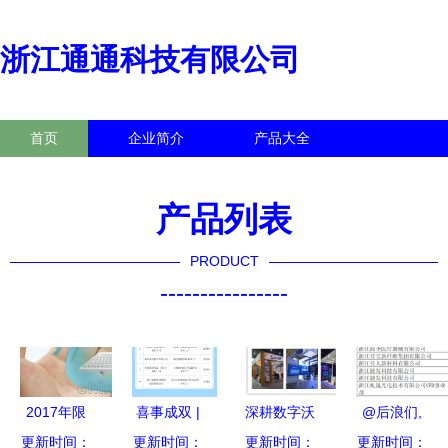
浙江通通科技有限公司
首页
企业简介
产品大全
联系我们
企业信息
访客留言
产品列表
PRODUCT
----------------
2017年限
喜事成双 |
深耕数字沃
@后浪们,
更新时间：
量优惠 浙
中控技术入
更新时间：
更新时间：
土 解码软
绍兴一大波
更新时间：