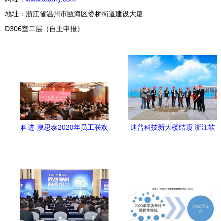
地址：浙江省温州市瓯海区娄桥街道建设大厦
D306室二层（自主申报）
科进-澳思泰2020年员工联欢
迪普科技新大楼结顶 浙江软
年会圆满落幕 科技与温暖同
件开发的又一里程碑
行，凝心聚力启新程