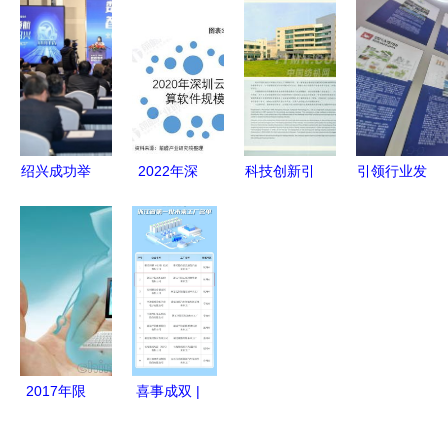
员工联欢年
浙江软件开
智算科技公
件下载指南
会圆满落幕
发的又一里
司推动多元
功能与安全
科技与温暖
程碑
化转型
性介绍
同行，凝心
聚力启新程
绍兴成功举
2022年深
科技创新引
引领行业发
办“数智领
圳市云计算
领未来 浙
展 塑料家
航、智造绍
软件行业市
TTMN软件
居用品成果
兴”——
场规模与发
开发企业的
展馆闪耀四
5G+数字化
展前景及
崛起之路
新展——浙
工厂推介
2023年产
江软件开发
会，加速产
业链协同趋
驱动产业升
业升级
势分析
级
2017年限
喜事成双 |
量优惠 浙
中控技术入