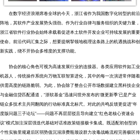
在数字经济浪潮席卷全球的今天，浙江省作为我国数字化转型的前沿
阵地，其软件产业发展势头强劲。作为行业自律与服务组织的关键力量，
浙江省软件行业协会始终承载着促进本土软件开发企业可持续发展的重要
使命。前沿代码汇集之际，想要提纲挈领地梳理这条路上的机遇挑战和创
新实践，绕不开协会多维度的支撑功能。
协会的核心角色可视为高速发展行业的连接器。各类应用软件如工业
机器人，传统操作系统向万物互联智算进化，其中的每一次演进常伴随着
供需高度的链路脆弱。为此，协会除了整合公开市场数据建立黑科技企业
与金融信贷匹配通道，“浙软基金”迅速问世外发布的‘微更新季’已是产业
链众多技术主共同翻阅的行动标准真北标尺。对此的共鸣反馈更促进“年
度版问题三子论坛”——问题不再层层驳且导向建立“红色老核心资速会
议”模式加注深层强迭代基础对话准政策链接极卡集成。既适配初创型的
个性实验里规避后区弱势值沉溺浪费瓶颈设群力攻毒战略流程完善极区传