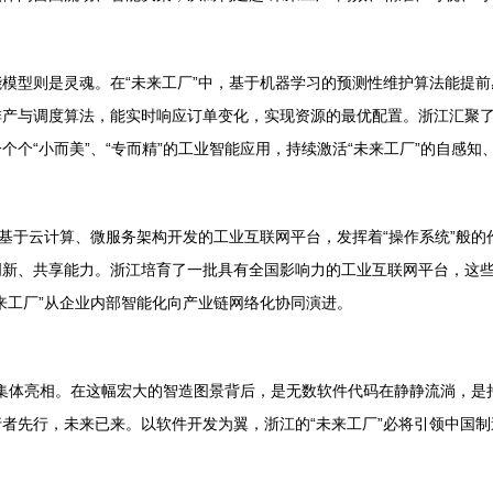
模型则是灵魂。在“未来工厂”中，基于机器学习的预测性维护算法能提
排产与调度算法，能实时响应订单变化，实现资源的最优配置。浙江汇聚
个“小而美”、“专而精”的工业智能应用，持续激活“未来工厂”的自感知
。基于云计算、微服务架构开发的工业互联网平台，发挥着“操作系统”般
创新、共享能力。浙江培育了一批具有全国影响力的工业互联网平台，这
来工厂”从企业内部智能化向产业链网络化协同演进。
一次集体亮相。在这幅宏大的智造图景背后，是无数软件代码在静静流淌，
者先行，未来已来。以软件开发为翼，浙江的“未来工厂”必将引领中国