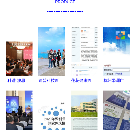
PRODUCT
----------------
科进-澳思
迪普科技新
莲花健康跨
杭州擎洲广
泰2020年
大楼结顶
界AI，成立
达云计价软
员工联欢年
浙江软件开
智算科技公
件下载指南
会圆满落幕
发的又一里
司推动多元
功能与安全
科技与温暖
程碑
化转型
性介绍
同行，凝心