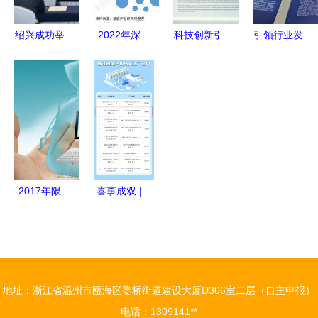
聚力启新程
绍兴成功举
2022年深
科技创新引
引领行业发
办“数智领
圳市云计算
领未来 浙
展 塑料家
航、智造绍
软件行业市
TTMN软件
居用品成果
兴”——
场规模与发
开发企业的
展馆闪耀四
5G+数字化
展前景及
崛起之路
新展——浙
工厂推介
2023年产
江软件开发
会，加速产
业链协同趋
驱动产业升
业升级
势分析
级
2017年限
喜事成双 |
量优惠 浙
中控技术入
江软件开发
选2022年
的黄金机遇
浙江省第一
批未来工厂
地址：浙江省温州市瓯海区娄桥街道建设大厦D306室二层（自主申报）
与软件和信
电话：1309141**